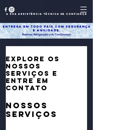
AW-18253418513
a sua assistência técnica de confiança
Entrega em todo país com segurança
e agilidade.
Realmaq Refrigeração e Ar Condicionado
Explore os
nossos
serviços e
entre em
contato
Nossos
serviços